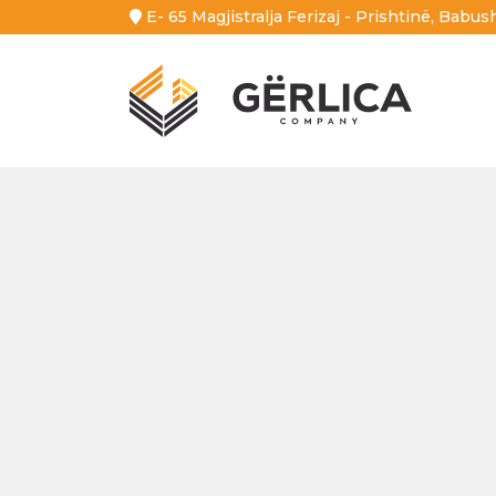
Skip
E- 65 Magjistralja Ferizaj - Prishtinë, Babus
to
content