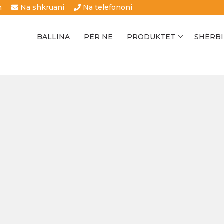
h
Na shkruani
Na telefononi
BALLINA
PËR NE
PRODUKTET
SHËRBI