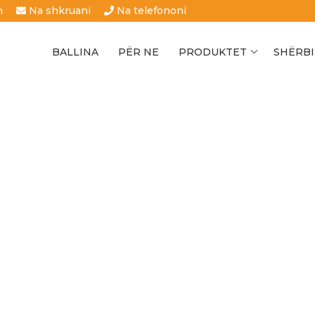
h
Na shkruani
Na telefononi
BALLINA
PËR NE
PRODUKTET
SHËRBI