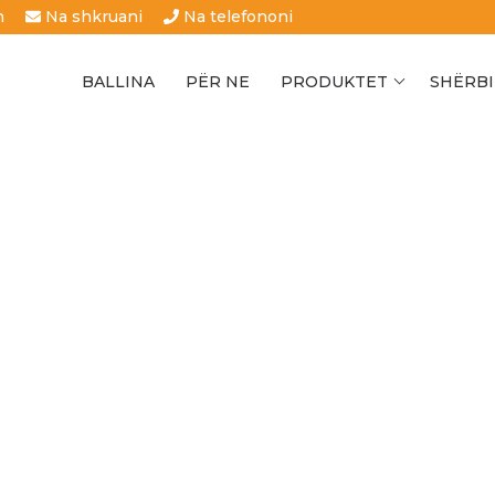
h
Na shkruani
Na telefononi
BALLINA
PËR NE
PRODUKTET
SHËRBI