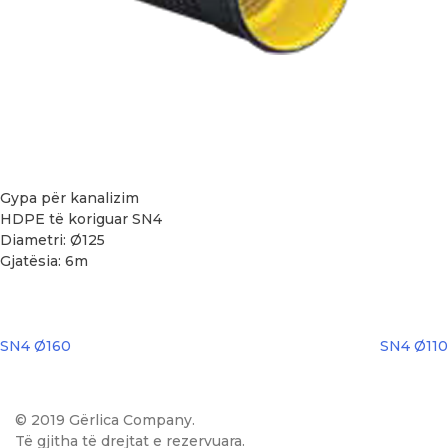
Gypa për kanalizim
HDPE të koriguar SN4
Diametri: Ø125
Gjatësia: 6m
Post
SN4 Ø160
SN4 Ø110
navigation
© 2019 Gërlica Company.
Të gjitha të drejtat e rezervuara.